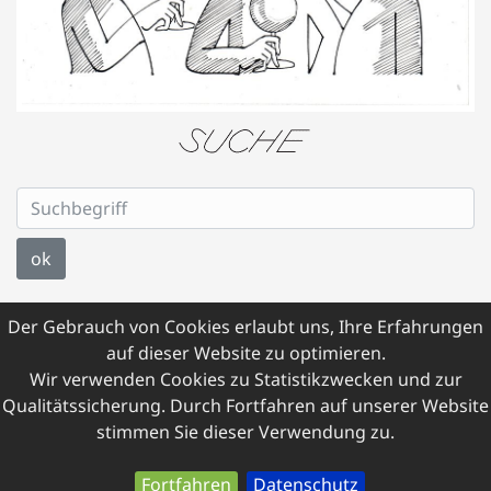
ok
Der Gebrauch von Cookies erlaubt uns, Ihre Erfahrungen
auf dieser Website zu optimieren.
Wir verwenden Cookies zu Statistikzwecken und zur
© 2026 Dietmar Kainrath
Qualitätssicherung. Durch Fortfahren auf unserer Website
IMPRESSUM
SITEMAP
DATENSCHUTZ
stimmen Sie dieser Verwendung zu.
Fortfahren
Datenschutz