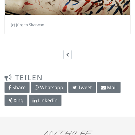
(c) Jürgen Skarwan
TEILEN
Share
Whatsapp
Tweet
Mail
Xing
LinkedIn